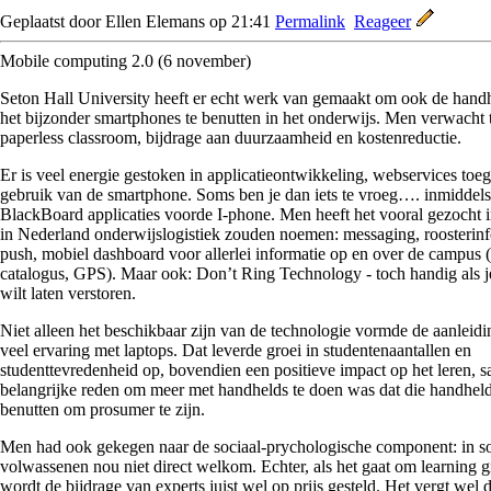
Geplaatst door Ellen Elemans op 21:41
Permalink
Reageer
Mobile computing 2.0 (6 november)
Seton Hall University heeft er echt werk van gemaakt om ook de handh
het bijzonder smartphones te benutten in het onderwijs. Men verwacht t
paperless classroom, bijdrage aan duurzaamheid en kostenreductie.
Er is veel energie gestoken in applicatieontwikkeling, webservices toe
gebruik van de smartphone. Soms ben je dan iets te vroeg…. inmiddels
BlackBoard applicaties voorde I-phone. Men heeft het vooral gezocht i
in Nederland onderwijslogistiek zouden noemen: messaging, roosterinf
push, mobiel dashboard voor allerlei informatie op en over de campus (
catalogus, GPS). Maar ook: Don’t Ring Technology - toch handig als je
wilt laten verstoren.
Niet alleen het beschikbaar zijn van de technologie vormde de aanleid
veel ervaring met laptops. Dat leverde groei in studentenaantallen en
studenttevredenheid op, bovendien een positieve impact op het leren
belangrijke reden om meer met handhelds te doen was dat die handhelds
benutten om prosumer te zijn.
Men had ook gekegen naar de sociaal-prychologische component: in so
volwassenen nou niet direct welkom. Echter, als het gaat om learning 
wordt de bijdrage van experts juist wel op prijs gesteld. Het vergt wel 