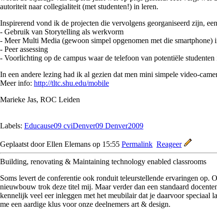
autoriteit naar collegialiteit (met studenten!) in leren.
Inspirerend vond ik de projecten die vervolgens georganiseerd zijn, ee
- Gebruik van Storytelling als werkvorm
- Meer Multi Media (gewoon simpel opgenomen met die smartphone) in
- Peer assessing
- Voorlichting op de campus waar de telefoon van potentiële studenten
In een andere lezing had ik al gezien dat men mini simpele video-camer
Meer info:
http://tltc.shu.edu/mobile
Marieke Jas, ROC Leiden
Labels:
Educause09 cviDenver09 Denver2009
Geplaatst door Ellen Elemans op 15:55
Permalink
Reageer
Building, renovating & Maintaining technology enabled classrooms
Soms levert de conferentie ook ronduit teleurstellende ervaringen op. 
nieuwbouw trok deze titel mij. Maar verder dan een standaard docenten-p
kennelijk veel eer inleggen met het meubilair dat je daarvoor speciaal l
me een aardige klus voor onze deelnemers art & design.