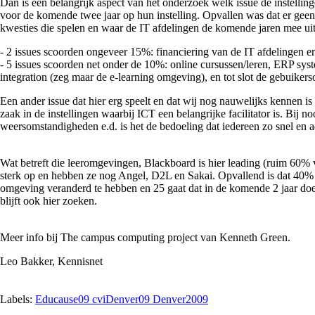
Dan is een belangrijk aspect van het onderzoek welk issue de instelling
voor de komende twee jaar op hun instelling. Opvallen was dat er geen
kwesties die spelen en waar de IT afdelingen de komende jaren mee ui
- 2 issues scoorden ongeveer 15%: financiering van de IT afdelingen 
- 5 issues scoorden net onder de 10%: online cursussen/leren, ERP sys
integration (zeg maar de e-learning omgeving), en tot slot de gebuike
Een ander issue dat hier erg speelt en dat wij nog nauwelijks kennen i
zaak in de instellingen waarbij ICT een belangrijke facilitator is. Bij n
weersomstandigheden e.d. is het de bedoeling dat iedereen zo snel en
Wat betreft die leeromgevingen, Blackboard is hier leading (ruim 60% 
sterk op en hebben ze nog Angel, D2L en Sakai. Opvallend is dat 40% 
omgeving veranderd te hebben en 25 gaat dat in de komende 2 jaar d
blijft ook hier zoeken.
Meer info bij The campus computing project van Kenneth Green.
Leo Bakker, Kennisnet
Labels:
Educause09 cviDenver09 Denver2009